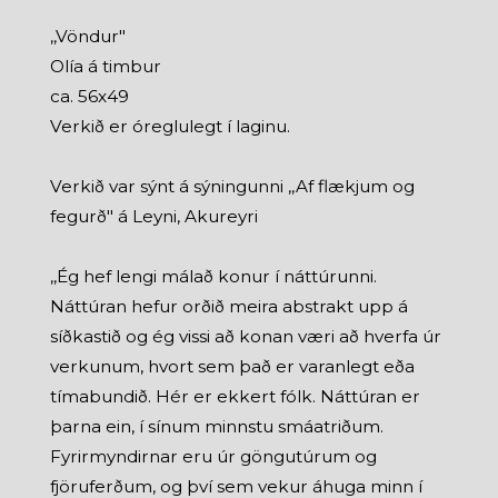
,,Vöndur"
Olía á timbur
ca. 56x49
Verkið er óreglulegt í laginu.
Verkið var sýnt á sýningunni ,,Af flækjum og
fegurð" á Leyni, Akureyri
,,Ég hef lengi málað konur í náttúrunni.
Náttúran hefur orðið meira abstrakt upp á
síðkastið og ég vissi að konan væri að hverfa úr
verkunum, hvort sem það er varanlegt eða
tímabundið. Hér er ekkert fólk. Náttúran er
þarna ein, í sínum minnstu smáatriðum.
Fyrirmyndirnar eru úr göngutúrum og
fjöruferðum, og því sem vekur áhuga minn í