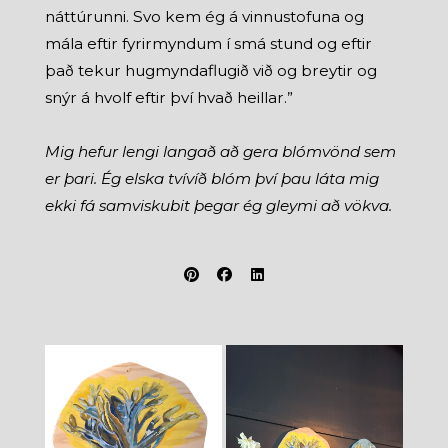
náttúrunni. Svo kem ég á vinnustofuna og
mála eftir fyrirmyndum í smá stund og eftir
það tekur hugmyndaflugið við og breytir og
snýr á hvolf eftir því hvað heillar.”
Mig hefur lengi langað að gera blómvönd sem
er þari. Ég elska tvívíð blóm því þau láta mig
ekki fá samviskubit þegar ég gleymi að vökva.